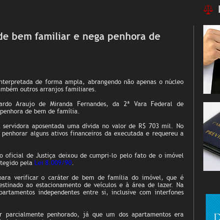
 de bem familiar e nega penhora de
interpretada de forma ampla, abrangendo não apenas o núcleo
ambém outros arranjos familiares.
ardo Araujo de Miranda Fernandes, da 2ª Vara Federal de
 penhora de bem de família.
 servidora aposentada uma dívida no valor de R$ 703 mil. No
 penhorar alguns ativos financeiros da executada e requereu a
oficial de Justiça deixou de cumpri-lo pelo fato de o imóvel
otegido pela
Lei 8.009/90
.
ra verificar o caráter de bem de família do imóvel, que é
destinado ao estacionamento de veículos e à área de lazer. Na
partamentos independentes entre si, inclusive com interfones
er parcialmente penhorado, já que um dos apartamentos era