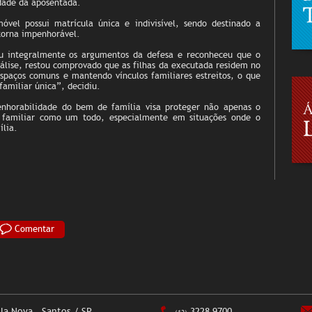
idade da aposentada.
vel possui matrícula única e indivisível, sendo destinado a
torna impenhorável.
eu integralmente os argumentos da defesa e reconheceu que o
lise, restou comprovado que as filhas da executada residem no
spaços comuns e mantendo vínculos familiares estreitos, o que
familiar única”, decidiu.
nhorabilidade do bem de família visa proteger não apenas o
 familiar como um todo, especialmente em situações onde o
ília.
Comentar
ila Nova - Santos / SP
3228 9700