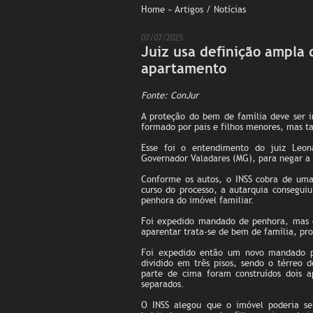
Home
» Artigos / Notícias
07/07/2025
Juiz usa definição ampla
apartamento
Fonte: ConJur
A proteção do bem de família deve ser 
formado por pais e filhos menores, mas t
Esse foi o entendimento do juiz Leon
Governador Valadares (MG), para negar a
Conforme os autos, o INSS cobra de uma
curso do processo, a autarquia conseguiu
penhora do imóvel familiar.
Foi expedido mandado de penhora, mas o 
aparentar trata-se de bem de família, pr
Foi expedido então um novo mandado pa
dividido em três pisos, sendo o térreo 
parte de cima foram construídos dois a
separados.
O INSS alegou que o imóvel poderia s