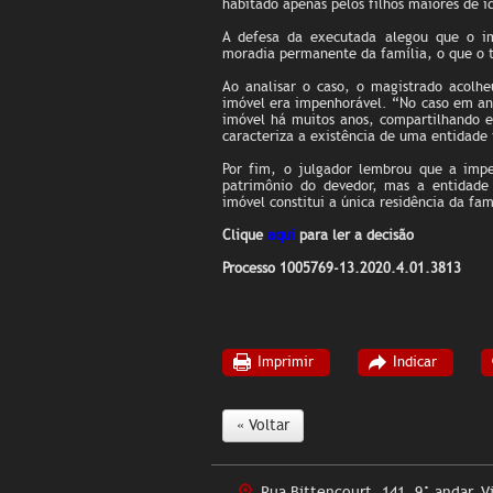
habitado apenas pelos filhos maiores de 
A defesa da executada alegou que o imó
moradia permanente da família, o que o 
Ao analisar o caso, o magistrado acolh
imóvel era impenhorável. “No caso em aná
imóvel há muitos anos, compartilhando e
caracteriza a existência de uma entidade 
Por fim, o julgador lembrou que a impe
patrimônio do devedor, mas a entidade
imóvel constitui a única residência da fam
Clique
aqui
para ler a decisão
Processo 1005769-13.2020.4.01.3813
Imprimir
Indicar
« Voltar
Rua Bittencourt, 141, 9° andar. V