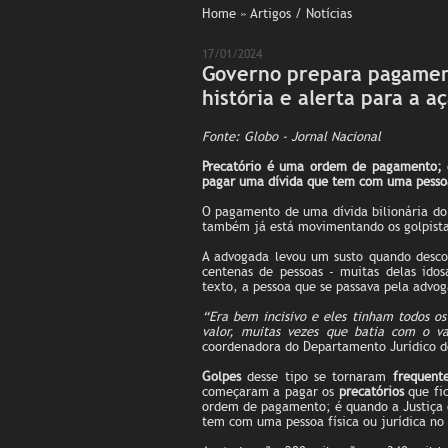
Home
» Artigos / Notícias
17/01/2024
Governo prepara pagament
história e alerta para a a
Fonte: Globo - Jornal Nacional
Precatório é uma ordem de pagamento; é
pagar uma dívida que tem com uma pessoa 
O pagamento de uma dívida bilionária do 
também já está movimentando os golpista
A advogada levou um susto quando desco
centenas de pessoas - muitas delas ido
texto, a pessoa que se passava pela advog
“Era bem incisivo e eles tinham todos o
valor, muitas vezes que batia com o v
coordenadora do Departamento Jurídico do
Golpes
desse tipo se tornaram
frequent
começaram a pagar os
precatórios
que fi
ordem de pagamento; é quando a Justiça o
tem com uma pessoa física ou jurídica no