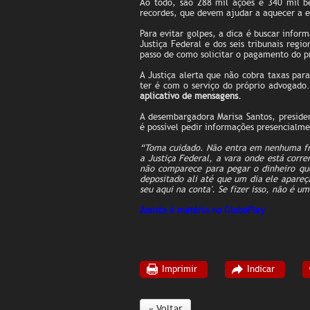
Ao todo, são 288 mil ações e 340 mil b
recordes, que devem ajudar a aquecer a
Para evitar golpes, a dica é buscar inform
Justiça Federal e dos seis tribunais regi
passo de como solicitar o pagamento do p
A Justiça alerta que não cobra taxas par
ter é com o serviço do próprio advogado
aplicativo de mensagens.
A desembargadora Marisa Santos, preside
é possível pedir informações presencialme
“Toma cuidado. Não entra em nenhuma fria
a Justiça Federal, a vara onde está corr
não comparece para pegar o dinheiro que 
depositado ali até que um dia ele apareç
seu aqui na conta'. Se fizer isso, não é u
Assista à matéria no GloboPlay
Imprimir
Indicar
« Voltar