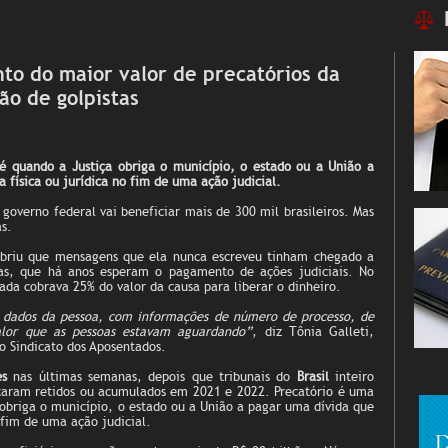
o do maior valor de precatórios da
ção de golpistas
 quando a Justiça obriga o município, o estado ou a União a
física ou jurídica no fim de uma ação judicial.
governo federal vai beneficiar mais de 300 mil brasileiros. Mas
s.
briu que mensagens que ela nunca escreveu tinham chegado a
sas, que há anos esperam o pagamento de ações judiciais. No
ada cobrava 25% do valor da causa para liberar o dinheiro.
s dados da pessoa, com informações de número de processo, de
alor que as pessoas estavam aguardando”
, diz Tônia Galleti,
 Sindicato dos Aposentados.
es
nas últimas semanas, depois que tribunais do
Brasil
inteiro
caram retidos ou acumulados em 2021 e 2022. Precatório é uma
briga o município, o estado ou a União a pagar uma dívida que
 fim de uma ação judicial.