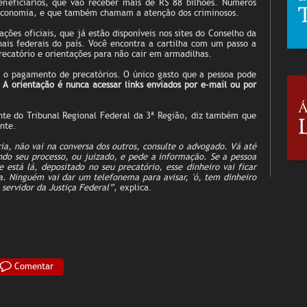
eneficiários, que vão receber mais de R$ 88 bilhões. Números
 economia, e que também chamam a atenção dos criminosos.
ações oficiais, que já estão disponíveis nos sites do Conselho da
onais federais do país. Você encontra a cartilha com um passo a
recatório e orientações para não cair em armadilhas.
a o pagamento de precatórios. O único gasto que a pessoa pode
.
A orientação é nunca acessar links enviados por e-mail ou por
nte do Tribunal Regional Federal da 3ª Região, diz também que
nte.
, não vai na conversa dos outros, consulte o advogado. Vá até
endo seu processo, ou juizado, e pede a informação. Se a pessoa
está lá, depositado no seu precatório, esse dinheiro vai ficar
a. Ninguém vai dar um telefonema para avisar, 'ó, tem dinheiro
m servidor da Justiça Federal”
, explica.
Comentar