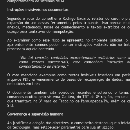
comportamento de sistemas de IA.
Instruções invisíveis nos documentos
Segundo o voto do conselheiro Rodrigo Badaró, relator do caso, o p
expansão do uso dessas ferramentas pelos tribunais. Isso porque mui
anexos, metadados, bases de conhecimento e textos extraídos de do
espaço para tentativas de manipulação.
Ao examinar como esse risco se apresenta no ambiente judicial, o
aparentemente comuns podem conter instruções voltadas não ao lei
processará aquele conteúdo.
“Em tal cenário, conteúdos aparentemente ordinários como s
como vetores adversariais, caso contenham instruções o
comportamento do sistema.”
O voto menciona exemplos como textos invisíveis inseridos em peti
arquivos PDF, envenenamento de bases de recuperação de dados, ma
embutidos em links.
O documento também cita episódios recentes envolvendo o tema. 
comandos ocultos pelo sistema Galileu, do TRT da 8ª região, em um
que tramitava na 3ª vara do Trabalho de Parauapebas/PA, além de ca
STJ.
Governança e supervisão humana
Ao justificar a adoção das diretrizes, o conselheiro destacou que a inici
da tecnologia, mas estabelecer parâmetros para sua utilização.