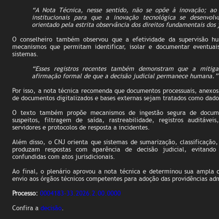
“A Nota Técnica, nesse sentido, não se opõe à inovação; ao c
institucionais para que a inovação tecnológica se desenvo
orientado pela estrita observância dos direitos fundamentais dos 
O conselheiro também observou que a efetividade da supervisão h
mecanismos que permitam identificar, isolar e documentar eventuais
sistemas.
“Esses registros recentes também demonstram que a mitiga
afirmação formal de que a decisão judicial permanece humana.”
Por isso, a nota técnica recomenda que documentos processuais, anexo
de documentos digitalizados e bases externas sejam tratados como dado
O texto também propõe mecanismos de ingestão segura de docume
suspeitos, filtragem de saída, rastreabilidade, registros auditáve
servidores e protocolos de resposta a incidentes.
Além disso, o CNJ orienta que sistemas de sumarização, classificação,
produzam respostas com aparência de decisão judicial, evitando
confundidas com atos jurisdicionais.
Ao final, o plenário aprovou a nota técnica e determinou sua ampla d
envio aos órgãos técnicos competentes para adoção das providências adm
Processo:
0004183-33.2026.2.00.0000
Confira a
decisão
.